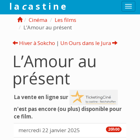
l a
c
a s t i n e
Togg
navi
Cinéma
Les films
L’Amour au présent
Hiver à Sokcho
|
Un Ours dans le Jura
L’Amour au
présent
La vente en ligne sur
n'est pas encore (ou plus) disponible pour
ce film.
mercredi 22 janvier 2025
20h00