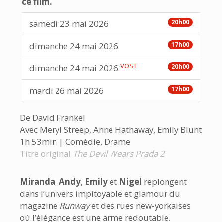
ce film.
samedi 23 mai 2026
20h00
dimanche 24 mai 2026
17h00
VOST
dimanche 24 mai 2026
20h00
mardi 26 mai 2026
17h00
De David Frankel
Avec Meryl Streep, Anne Hathaway, Emily Blunt
1h 53min | Comédie, Drame
Titre original
The Devil Wears Prada 2
Miranda
,
Andy
,
Emily
et
Nigel
replongent
dans l’univers impitoyable et glamour du
magazine
Runway
et des rues new-yorkaises
où l’élégance est une arme redoutable.