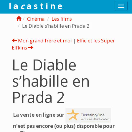
l a
c
a s t i n e
Togg
navi
Cinéma
Les films
Le Diable s’habille en Prada 2
Mon grand frère et moi
|
Elfie et les Super
Elfkins
Le Diable
s’habille en
Prada 2
La vente en ligne sur
n'est pas encore (ou plus) disponible pour