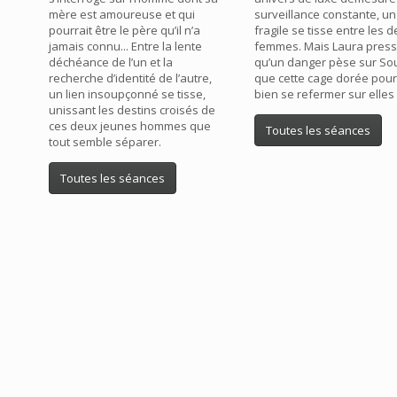
mère est amoureuse et qui
surveillance constante, un
pourrait être le père qu’il n’a
fragile se tisse entre les 
jamais connu... Entre la lente
femmes. Mais Laura press
déchéance de l’un et la
qu’un danger pèse sur Sou
recherche d’identité de l’autre,
que cette cage dorée pour
un lien insoupçonné se tisse,
bien se refermer sur elles
unissant les destins croisés de
ces deux jeunes hommes que
Toutes les séances
tout semble séparer.
Toutes les séances