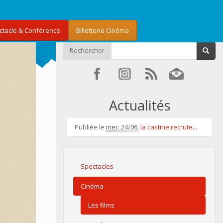
ectacle & Conférence
Billetterie Cinéma
Rechercher
Actualités
Publiée le
mer. 24/06
,
la castine recrute...
Spectacles
Cinéma
Les films