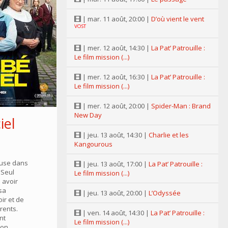
| mar. 11 août, 20:00 |
D’où vient le vent
VOST
| mer. 12 août, 14:30 |
La Pat’ Patrouille :
Le film mission (...)
| mer. 12 août, 16:30 |
La Pat’ Patrouille :
Le film mission (...)
| mer. 12 août, 20:00 |
Spider-Man : Brand
New Day
iel
| jeu. 13 août, 14:30 |
Charlie et les
Kangourous
euse dans
| jeu. 13 août, 17:00 |
La Pat’ Patrouille :
 Seul
Le film mission (...)
 avoir
sa
| jeu. 13 août, 20:00 |
L’Odyssée
ir et de
rents.
| ven. 14 août, 14:30 |
La Pat’ Patrouille :
nt
Le film mission (...)
 on