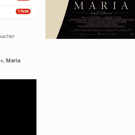
17h00
rwacher
de,
Maria