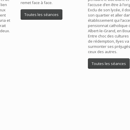
remet face à face.
 lien
l’accuse d’en être à l’or
deux
Exclu de son lycée, il doi
Toutes les séances
ent
son quartier et aller dan
ria et
établissement qui l’accep
rait
pensionnat catholique d
 deux.
Albert-le-Grand, en Bou
Entre choc des cultures
de rédemption, Ilyes va
surmonter ses préjugés
ceux des autres.
Toutes les séances