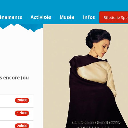
vénements
Activités
Musée
Infos
Billetterie Sp
s encore (ou
20h00
17h00
20h00