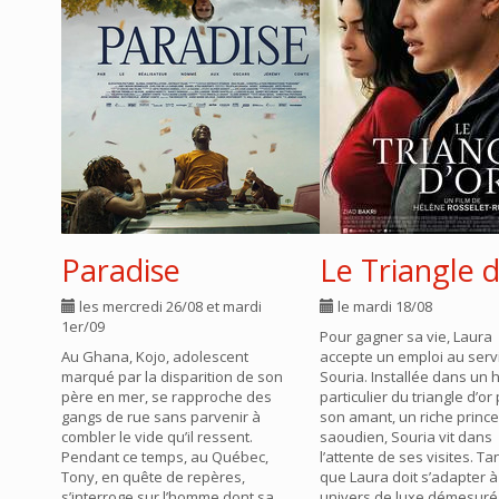
Paradise
Le Triangle d
les mercredi 26/08 et mardi
le mardi 18/08
1er/09
Pour gagner sa vie, Laura
Au Ghana, Kojo, adolescent
accepte un emploi au serv
marqué par la disparition de son
Souria. Installée dans un 
père en mer, se rapproche des
particulier du triangle d’or
gangs de rue sans parvenir à
son amant, un riche prince
combler le vide qu’il ressent.
saoudien, Souria vit dans
Pendant ce temps, au Québec,
l’attente de ses visites. Ta
Tony, en quête de repères,
que Laura doit s’adapter à
s’interroge sur l’homme dont sa
univers de luxe démesuré