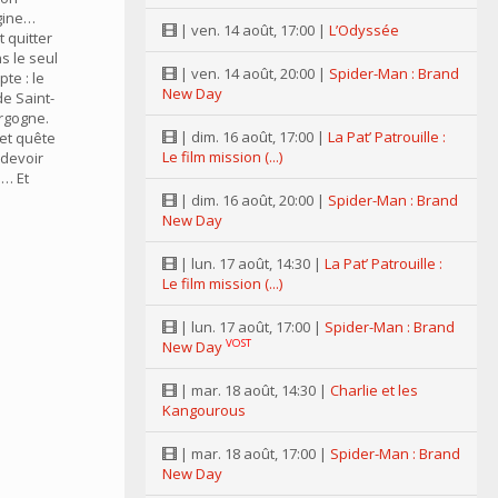
igine…
| ven. 14 août, 17:00 |
L’Odyssée
t quitter
s le seul
| ven. 14 août, 20:00 |
Spider-Man : Brand
te : le
New Day
e Saint-
rgogne.
| dim. 16 août, 17:00 |
La Pat’ Patrouille :
 et quête
Le film mission (...)
 devoir
… Et
| dim. 16 août, 20:00 |
Spider-Man : Brand
New Day
| lun. 17 août, 14:30 |
La Pat’ Patrouille :
Le film mission (...)
| lun. 17 août, 17:00 |
Spider-Man : Brand
VOST
New Day
| mar. 18 août, 14:30 |
Charlie et les
Kangourous
| mar. 18 août, 17:00 |
Spider-Man : Brand
New Day