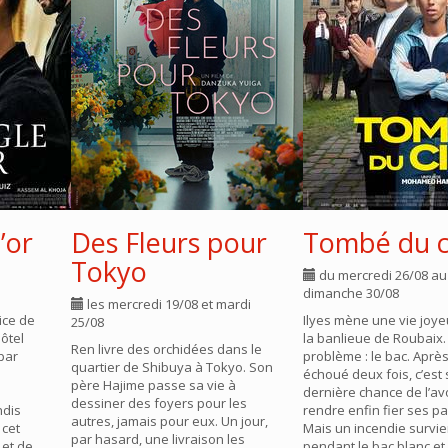
’or
Des Fleurs pour
Tombé du c
Tokyo
du mercredi 26/08 au
dimanche 30/08
les mercredi 19/08 et mardi
ice de
Ilyes mène une vie joy
25/08
hôtel
la banlieue de Roubaix.
Ren livre des orchidées dans le
 par
problème : le bac. Après
quartier de Shibuya à Tokyo. Son
échoué deux fois, c’est 
père Hajime passe sa vie à
dernière chance de l’avo
dessiner des foyers pour les
ndis
rendre enfin fier ses pa
autres, jamais pour eux. Un jour,
 cet
Mais un incendie survie
par hasard, une livraison les
 et de
pendant le bac blanc et