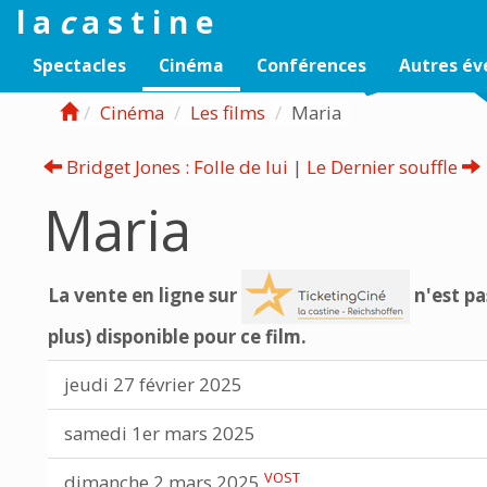
l a
c
a s t i n e
Spectacles
Cinéma
Conférences
Autres é
Cinéma
Les films
Maria
Bridget Jones : Folle de lui
|
Le Dernier souffle
Maria
La vente en ligne sur
n'est pa
plus) disponible pour ce film.
jeudi 27 février 2025
samedi 1er mars 2025
VOST
dimanche 2 mars 2025