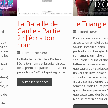
La Bataille de
Le Triangle
Gaulle - Partie
ardi
le mardi 18/08
2 : J’écris ton
Pour gagner sa vie, Lau
e gay
nom
accepte un emploi au s
culer
Souria. Installée dans u
se, un
particulier du triangle d
le dimanche 23/08
me les
son amant, un riche pri
La Bataille de Gaulle – Partie 2 :
saoudien, Souria vit da
J’écris ton nom est la suite directe
s tout
l’attente de ses visites.
de la première partie et couvre la
s à
que Laura doit s’adapter
période de 1942 à l’après-guerre.
univers de luxe démesu
ateur),
surveillance constante, 
ui
fragile se tisse entre l
Toutes les séances
e, ils
femmes. Mais Laura pr
qu’un danger pèse sur 
le de
que cette cage dorée po
bien se refermer sur el
ité...