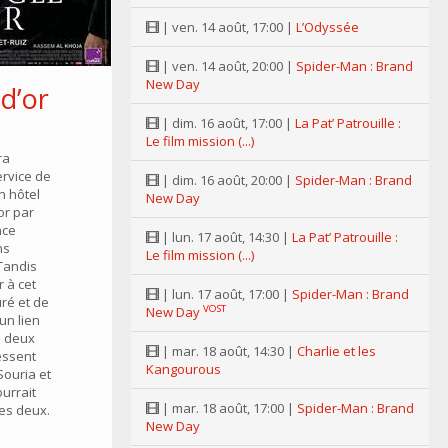
| ven. 14 août, 17:00 |
L’Odyssée
| ven. 14 août, 20:00 |
Spider-Man : Brand
New Day
 d’or
| dim. 16 août, 17:00 |
La Pat’ Patrouille :
Le film mission (...)
ra
ervice de
| dim. 16 août, 20:00 |
Spider-Man : Brand
n hôtel
New Day
’or par
nce
| lun. 17 août, 14:30 |
La Pat’ Patrouille :
ns
Le film mission (...)
 Tandis
 à cet
| lun. 17 août, 17:00 |
Spider-Man : Brand
ré et de
VOST
New Day
un lien
es deux
| mar. 18 août, 14:30 |
Charlie et les
essent
Kangourous
Souria et
urrait
| mar. 18 août, 17:00 |
Spider-Man : Brand
les deux.
New Day