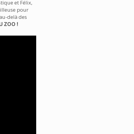
tique et Félix,
rilleuse pour
 au-delà des
U ZOO !