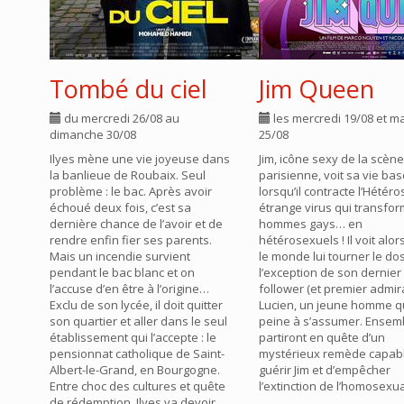
Tombé du ciel
Jim Queen
du mercredi 26/08 au
les mercredi 19/08 et m
dimanche 30/08
25/08
Ilyes mène une vie joyeuse dans
Jim, icône sexy de la scèn
la banlieue de Roubaix. Seul
parisienne, voit sa vie bas
problème : le bac. Après avoir
lorsqu’il contracte l’Hétéro
échoué deux fois, c’est sa
étrange virus qui transfor
dernière chance de l’avoir et de
hommes gays… en
rendre enfin fier ses parents.
hétérosexuels ! Il voit alor
Mais un incendie survient
le monde lui tourner le do
pendant le bac blanc et on
l’exception de son dernier
l’accuse d’en être à l’origine…
follower (et premier admir
Exclu de son lycée, il doit quitter
Lucien, un jeune homme q
son quartier et aller dans le seul
peine à s’assumer. Ensembl
établissement qui l’accepte : le
partiront en quête d’un
pensionnat catholique de Saint-
mystérieux remède capab
Albert-le-Grand, en Bourgogne.
guérir Jim et d’empêcher
Entre choc des cultures et quête
l’extinction de l’homosexual
de rédemption, Ilyes va devoir