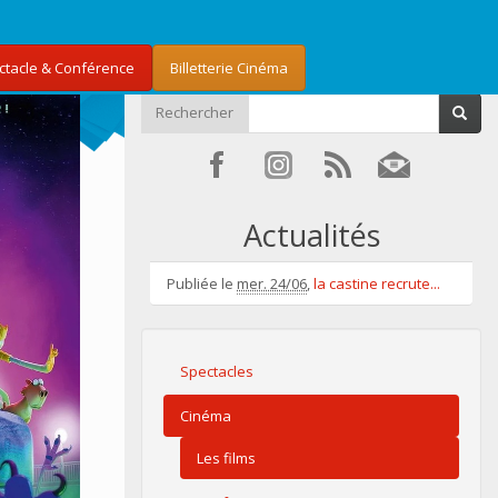
ectacle & Conférence
Billetterie Cinéma
Rechercher
Actualités
Publiée le
mer. 24/06
,
la castine recrute...
Spectacles
Cinéma
Les films