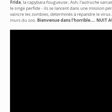
Frida
, la capybara fougueuse ; Ash, l’autruche sarcas
le singe perfide - ils se lancent dans une mission pé
vaincre les zombies, déterminés à répandre le virus
murs du zoo.
Bienvenue dans l’horrible…. NUIT A