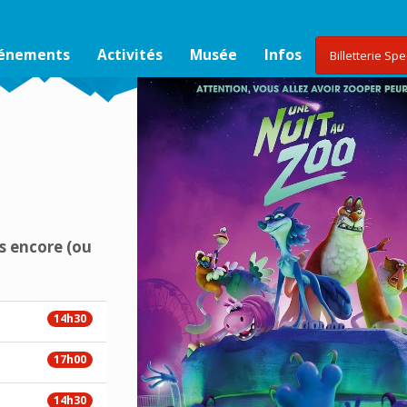
vénements
Activités
Musée
Infos
Billetterie Sp
s encore (ou
14h30
17h00
14h30