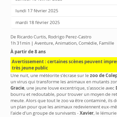
lundi 17 février 2025
mardi 18 février 2025
De Ricardo Curtis, Rodrigo Perez-Castro
1h 31min | Aventure, Animation, Comédie, Famille
À partir de 8 ans
Avertissement : certaines scènes peuvent impre
très jeune public
Une nuit, une météorite s’écrase sur le
zoo de Cole
un virus qui transforme les animaux en mutants zo
Gracie
, une jeune louve excentrique, s’associe avec
bourru et redoutable, pour trouver un moyen de ret
meute. Alors que tout le zoo va être contaminé, ils 
un plan pour que les animaux redeviennent eux-m
l’aide d’un groupe de survivants -
Xavier
, le lémurie