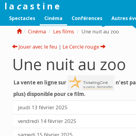
l a
c
a s t i n e
Spectacles
Cinéma
Conférences
Autres é
Cinéma
Les films
Une nuit au zoo
Jouer avec le feu
|
Le Cercle rouge
Une nuit au zoo
La vente en ligne sur
n'est pa
plus) disponible pour ce film.
jeudi 13 février 2025
vendredi 14 février 2025
samedi 15 février 2025