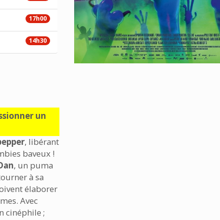
17h00
14h30
ssionner un
pepper
, libérant
mbies baveux !
Dan
, un puma
ourner à sa
doivent élaborer
êmes. Avec
n cinéphile ;